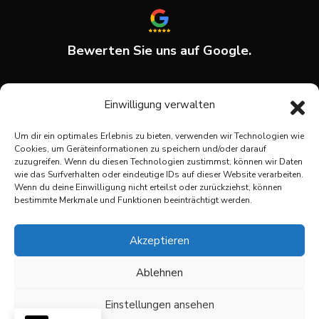
Bewerten Sie uns auf Google.
Einwilligung verwalten
Team & Angebot?
Um dir ein optimales Erlebnis zu bieten, verwenden wir Technologien wie
Unser Team erarbeitet für Sie ein maßgeschneidertes
Cookies, um Geräteinformationen zu speichern und/oder darauf
Dienstleistungspaket – von Sicherheitslösungen bis hin
zuzugreifen. Wenn du diesen Technologien zustimmst, können wir Daten
wie das Surfverhalten oder eindeutige IDs auf dieser Website verarbeiten.
zu Facility-, Industrie- und Serviceleistungen.
Wenn du deine Einwilligung nicht erteilst oder zurückziehst, können
bestimmte Merkmale und Funktionen beeinträchtigt werden.
JETZT ZUM ANGEBOT
Akzeptieren
Ablehnen
Einstellungen ansehen
Copyright 2025 | Designed by