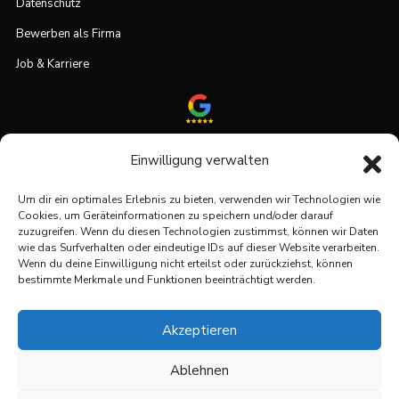
Datenschutz
Bewerben als Firma
Job & Karriere
Bewerten Sie uns auf Google.
Einwilligung verwalten
Um dir ein optimales Erlebnis zu bieten, verwenden wir Technologien wie
Cookies, um Geräteinformationen zu speichern und/oder darauf
Team & Angebot?
zuzugreifen. Wenn du diesen Technologien zustimmst, können wir Daten
wie das Surfverhalten oder eindeutige IDs auf dieser Website verarbeiten.
Wenn du deine Einwilligung nicht erteilst oder zurückziehst, können
Unser Team erarbeitet für Sie ein maßgeschneidertes
bestimmte Merkmale und Funktionen beeinträchtigt werden.
Dienstleistungspaket – von Sicherheitslösungen bis hin
zu Facility-, Industrie- und Serviceleistungen.
Akzeptieren
JETZT ZUM ANGEBOT
Ablehnen