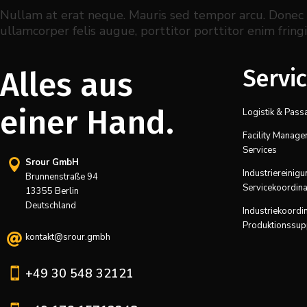
Nullam at erat neque. Mauris sed tempor arcu. Donec no
ullamcorper felis augue, porttitor porttitor enim fringi
Servi
Alles aus
einer Hand.
Logistik & Pass
Facility Manag
Services
Srour GmbH

Industriereinig
Brunnenstraße 94
Servicekoordina
13355 Berlin
Deutschland
Industriekoordi
Produktionssup
kontakt@srour.gmbh


+49 30 548 32121