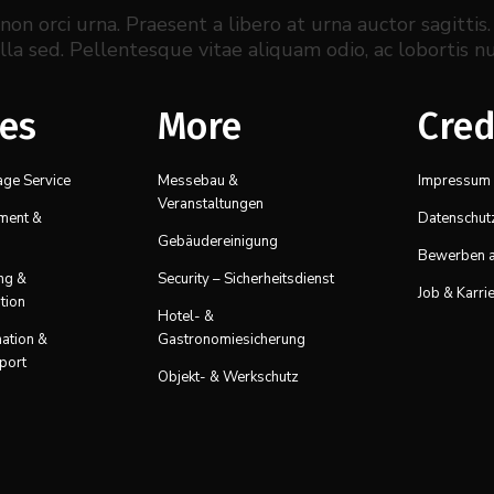
n orci urna. Praesent a libero at urna auctor sagittis
lla sed. Pellentesque vitae aliquam odio, ac lobortis nu
ces
More
Cred
age Service
Messebau &
Impressum
Veranstaltungen
ement &
Datenschut
Gebäudereinigung
Bewerben a
ung &
Security – Sicherheitsdienst
Job & Karri
tion
Hotel- &
nation &
Gastronomiesicherung
port
Objekt- & Werkschutz