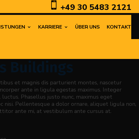

+49 30 5483 2121
EISTUNGEN
KARRIERE
ÜBER UNS
KONTAKT
s Buildings
tibus et magnis dis parturient montes, nascetur
amcorper ante in ligula egestas maximus. Integer
el luctus. Phasellus justo nunc, maximus eget
 nisi. Pellentesque a dolor ornare, aliquet ligula non,
rttitor ante mi, at vestibulum ante cursus at.
rce