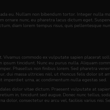
uada eu. Nullam non bibendum tortor. Integer nulla ma
ornare nunc, eu pharetra lacus dictum eget. Suspendi
dictum, diam lorem tempus risus, quis pellentesque nunc
it. Vivamus commodo ex vulputate sapien placerat solli
udin ipsum tincidunt. Nunc eu purus nulla. Aliquam com
r. Phasellus non finibus lorem. Sed pharetra venenatis 
, dui massa ultricies nisl, ut rhoncus felis dolor sit am
dit imperdiet urna, ac condimentum nulla egestas sed.
odales dolor vitae dictum. Praesent vulputate at sapie
retium in, tincidunt sed augue. Donec nunc tellus, sod
 dolor, consectetur eu arcu vel, facilisis varius nisi. Se