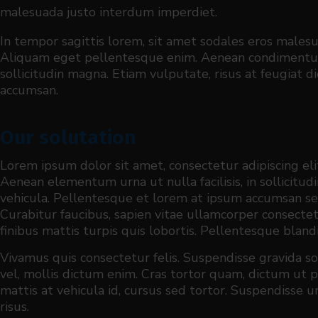
malesuada justo interdum imperdiet.
In tempor sagittis lorem, sit amet sodales eros males
Aliquam eget pellentesque enim. Aenean condimentum 
sollicitudin magna. Etiam vulputate, risus at feugiat 
accumsan.
Our solutation
Lorem ipsum dolor sit amet, consectetur adipiscing el
Aenean elementum urna ut nulla facilisis, in sollicit
vehicula. Pellentesque et lorem at ipsum accumsan sempe
Curabitur faucibus, sapien vitae ullamcorper consectetur
finibus mattis turpis quis lobortis. Pellentesque blan
Vivamus quis consectetur felis. Suspendisse gravida s
vel, mollis dictum enim. Cras tortor quam, dictum ut p
mattis at vehicula id, cursus sed tortor. Suspendisse urna
risus.