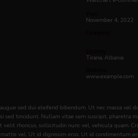
Year:
November 4, 2022
Category:
Architecture
Country:
Tirana, Albania
Website:
www.example.com
augue sed dui eleifend bibendum. Ut nec massa vel dui
si sed tincidunt. Nullam vitae sem suscipit, pharetra ma
 velit rhoncus, sollicitudin nunc vel, vehicula quam. C
r mattis vel. Ut id dignissim eros. Ut id condimentum e