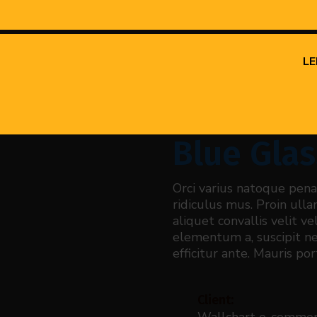
L
Blue Glas
Orci varius natoque pena
ridiculus mus. Proin ull
aliquet convallis velit v
elementum a, suscipit nec
efficitur ante. Mauris po
Client:
Wallchart e-comme