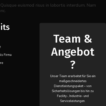
. Quisque euismod risus in lobortis interdum. Nam
nc.
its
Team &
z
Angebot
ls Firma
?
ere
Unser Team erarbeitet für Sie ein
maßgeschneidertes
Dienstleistungspaket – von
Sicherheitslösungen bis hin zu
Facility-, Industrie- und
Serviceleistungen.